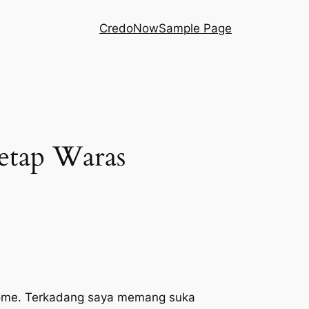
Credo
Now
Sample Page
etap Waras
 Home. Terkadang saya memang suka