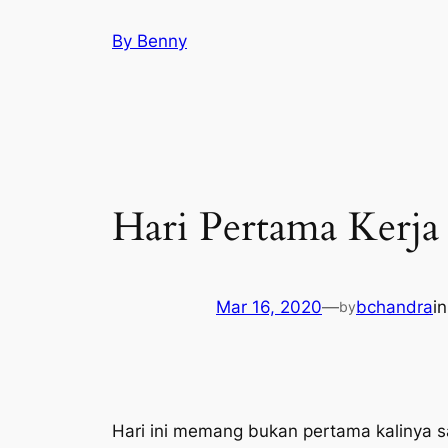
Skip
By Benny
to
content
Hari Pertama Kerja
Mar 16, 2020
—
bchandra
i
by
Hari ini memang bukan pertama kalinya s