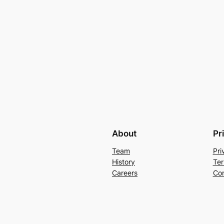
About
Pr
Team
Pri
History
Ter
Careers
Con