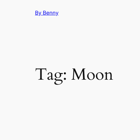
Skip
By Benny
to
content
Tag:
Moon