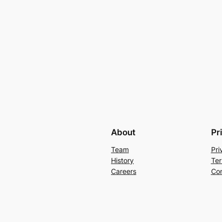
About
Pr
Team
Pri
History
Ter
Careers
Con