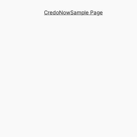
Credo
Now
Sample Page